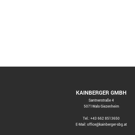
KAINBERGER GMBH
Santnerstraße 4
5071Wals-Siezenheim
Tel.:
+43 662 8513650
E-Mail:
office@kainberger-sbg.at